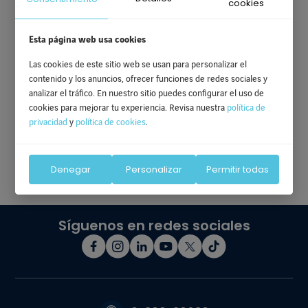
cookies
La igualdad de oportunidades es la base fundamental para el
Esta página web usa cookies
desarrollo de una sociedad justa. La participación de la
ciudadanía es necesaria para lograr condiciones de equidad
Las cookies de este sitio web se usan para personalizar el
que permitan cerrar brechas existentes y propiciar espacios
contenido y los anuncios, ofrecer funciones de redes sociales y
más seguros y solidarios.
analizar el tráfico. En nuestro sitio puedes configurar el uso de
cookies para mejorar tu experiencia. Revisa nuestra
política de
privacidad
y
política de cookies
.
Denegar
Personalizar
Permitir todas
Síguenos en redes sociales