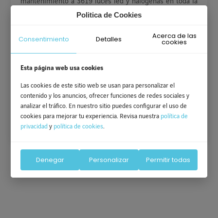
mantenimiento a 3619 luces led y halógenas en toda la
concesión, entre las cuales destacan:
Politica de Cookies
Acerca de las
Nuestro Gran Túnel LIMA EXPRESA cuenta con 1276
Detalles
Consentimiento
cookies
luminarias led.
El Paso inferior Morales Duarez cuenta con 176
luminarias led.
Esta página web usa cookies
La vía expresa Línea Amarilla, en su berma central,
Las cookies de este sitio web se usan para personalizar el
cuenta con 551 luminarias led.
contenido y los anuncios, ofrecer funciones de redes sociales y
La Vía de Evitamiento, en su berma central, cuenta
analizar el tráfico. En nuestro sitio puedes configurar el uso de
con 232 luminarias led y 726 luminarias halógenas.
cookies para mejorar tu experiencia. Revisa nuestra
política de
privacidad
y
política de cookies
.
Denegar
Personalizar
Permitir todas